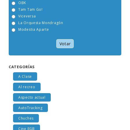
OBK
Tam Tam Go!
Viceversa
La Orquesta Mondragón
Modestia Aparte
Votar
CATEGORÍAS
A Clase
Al recreo
Aspecto actual
AutoTracking
Chuches
Cine EGB