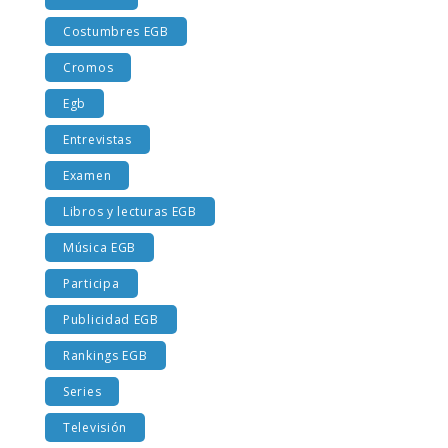
Costumbres EGB
Cromos
Egb
Entrevistas
Examen
Libros y lecturas EGB
Música EGB
Participa
Publicidad EGB
Rankings EGB
Series
Televisión