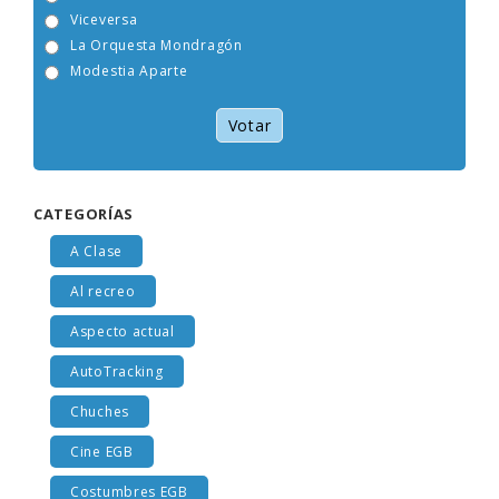
Tam Tam Go!
Viceversa
La Orquesta Mondragón
Modestia Aparte
Votar
CATEGORÍAS
A Clase
Al recreo
Aspecto actual
AutoTracking
Chuches
Cine EGB