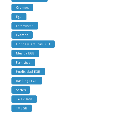
Costumbres EGB
Cromos
Egb
Entrevistas
Examen
Libros y lecturas EGB
Música EGB
Participa
Publicidad EGB
Rankings EGB
Series
Televisión
TV EGB