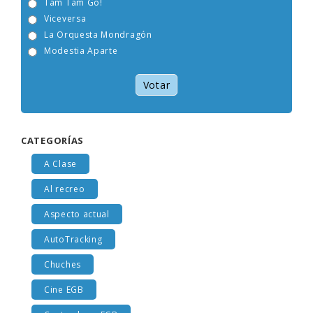
Tam Tam Go!
Viceversa
La Orquesta Mondragón
Modestia Aparte
Votar
CATEGORÍAS
A Clase
Al recreo
Aspecto actual
AutoTracking
Chuches
Cine EGB