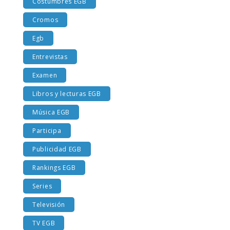
Costumbres EGB
Cromos
Egb
Entrevistas
Examen
Libros y lecturas EGB
Música EGB
Participa
Publicidad EGB
Rankings EGB
Series
Televisión
TV EGB