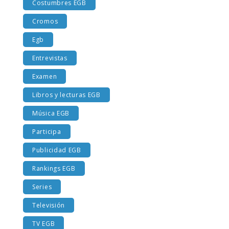
Costumbres EGB
Cromos
Egb
Entrevistas
Examen
Libros y lecturas EGB
Música EGB
Participa
Publicidad EGB
Rankings EGB
Series
Televisión
TV EGB