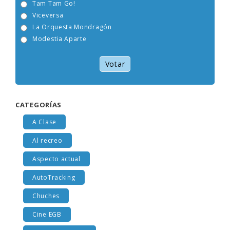
Tam Tam Go!
Viceversa
La Orquesta Mondragón
Modestia Aparte
Votar
CATEGORÍAS
A Clase
Al recreo
Aspecto actual
AutoTracking
Chuches
Cine EGB