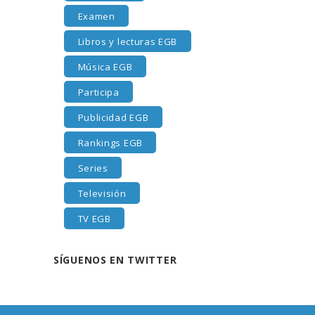
Examen
Libros y lecturas EGB
Música EGB
Participa
Publicidad EGB
Rankings EGB
Series
Televisión
TV EGB
SÍGUENOS EN TWITTER