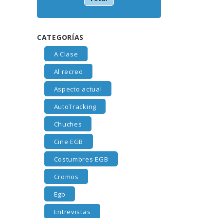
CATEGORÍAS
A Clase
Al recreo
Aspecto actual
AutoTracking
Chuches
Cine EGB
Costumbres EGB
Cromos
Egb
Entrevistas