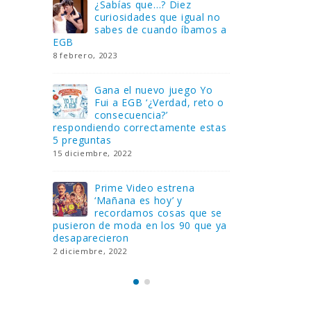
Gana una de las cuatro
¿Sa
al no
unidades de PLAYMOBIL
cur
amos a
que sorteamos: Knight
sab
Rider – El coche fantástico
EGB
[finalizado]
8 febrero, 202
18 noviembre, 2022
 Yo
Gan
reto o
FlixOlé nos divierte con su
Fui
colección de comedias de
con
 estas
los 80 y 90 y regalamos
respondiend
tres suscripciones anuales
5 preguntas
18 noviembre, 2022
15 diciembre,
Llega el nuevo juego de
Pri
mesa Yo Fui a EGB:
‘Ma
ue se
Verdad, reto o
rec
que ya
consecuencia, con más preguntas
pusieron de
y atrevidas pruebas
desaparecie
17 noviembre, 2022
2 diciembre, 