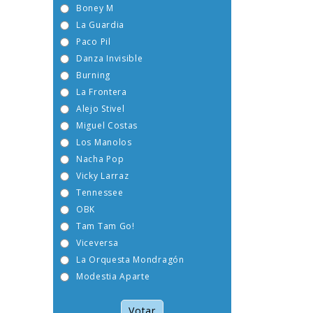
Boney M
La Guardia
Paco Pil
Danza Invisible
Burning
La Frontera
Alejo Stivel
Miguel Costas
Los Manolos
Nacha Pop
Vicky Larraz
Tennessee
OBK
Tam Tam Go!
Viceversa
La Orquesta Mondragón
Modestia Aparte
Votar