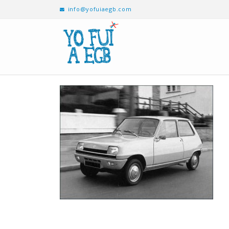
info@yofuiaegb.com