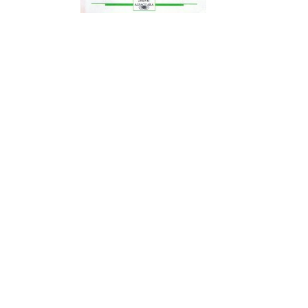
¿Sabías que…? Diez
curiosidades que igual no
sabes de cuando íbamos a
EGB
Rider 
[final
8 febrero, 2023
18 nov
Gana el nuevo juego Yo
Fui a EGB ‘¿Verdad, reto o
consecuencia?’
respondiendo correctamente estas
5 preguntas
tres s
15 diciembre, 2022
18 nov
Prime Video estrena
‘Mañana es hoy’ y
recordamos cosas que se
pusieron de moda en los 90 que ya
conse
desaparecieron
y atre
2 diciembre, 2022
17 nov