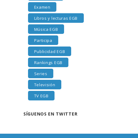
Examen
Libros y lecturas EGB
Música EGB
Participa
Publicidad EGB
Rankings EGB
Series
Televisión
TV EGB
SÍGUENOS EN TWITTER