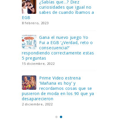
Gana una de las cuatro
¿Sa
al no
unidades de PLAYMOBIL
cur
amos a
que sorteamos: Knight
sab
Rider – El coche fantástico
EGB
[finalizado]
8 febrero, 202
18 noviembre, 2022
 Yo
Gan
reto o
FlixOlé nos divierte con su
Fui
colección de comedias de
con
 estas
los 80 y 90 y regalamos
respondiend
tres suscripciones anuales
5 preguntas
18 noviembre, 2022
15 diciembre,
Llega el nuevo juego de
Pri
mesa Yo Fui a EGB:
‘Ma
ue se
Verdad, reto o
rec
que ya
consecuencia, con más preguntas
pusieron de
y atrevidas pruebas
desaparecie
17 noviembre, 2022
2 diciembre, 