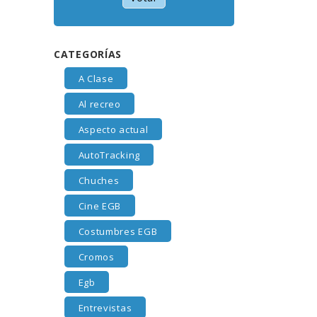
CATEGORÍAS
A Clase
Al recreo
Aspecto actual
AutoTracking
Chuches
Cine EGB
Costumbres EGB
Cromos
Egb
Entrevistas