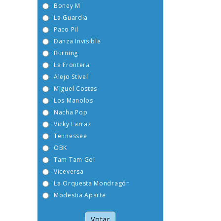
Boney M
La Guardia
Paco Pil
Danza Invisible
Burning
La Frontera
Alejo Stivel
Miguel Costas
Los Manolos
Nacha Pop
Vicky Larraz
Tennessee
OBK
Tam Tam Go!
Viceversa
La Orquesta Mondragón
Modestia Aparte
Votar