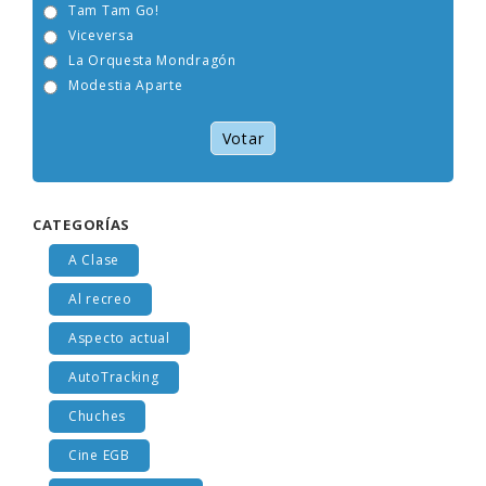
Tam Tam Go!
Viceversa
La Orquesta Mondragón
Modestia Aparte
Votar
CATEGORÍAS
A Clase
Al recreo
Aspecto actual
AutoTracking
Chuches
Cine EGB