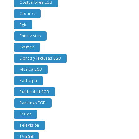
Costumbres EGB
Cromos
Egb
Entrevistas
Examen
Libros y lecturas EGB
Música EGB
Participa
Publicidad EGB
Rankings EGB
Series
Televisión
TV EGB