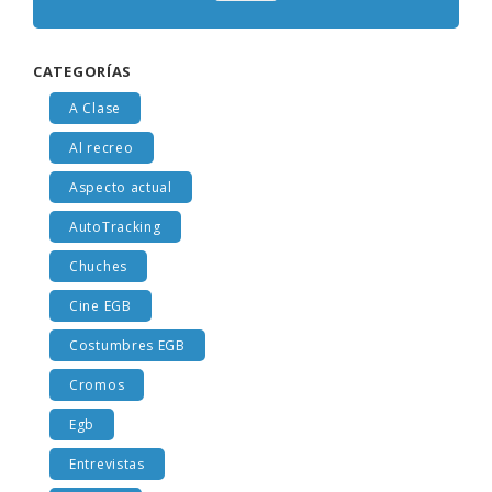
CATEGORÍAS
A Clase
Al recreo
Aspecto actual
AutoTracking
Chuches
Cine EGB
Costumbres EGB
Cromos
Egb
Entrevistas