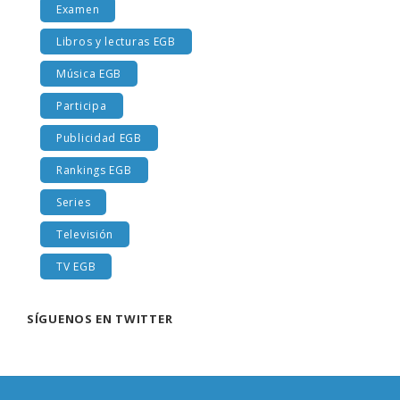
Examen
Libros y lecturas EGB
Música EGB
Participa
Publicidad EGB
Rankings EGB
Series
Televisión
TV EGB
SÍGUENOS EN TWITTER