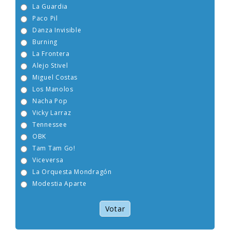
Boney M
La Guardia
Paco Pil
Danza Invisible
Burning
La Frontera
Alejo Stivel
Miguel Costas
Los Manolos
Nacha Pop
Vicky Larraz
Tennessee
OBK
Tam Tam Go!
Viceversa
La Orquesta Mondragón
Modestia Aparte
Votar