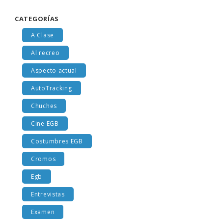
CATEGORÍAS
A Clase
Al recreo
Aspecto actual
AutoTracking
Chuches
Cine EGB
Costumbres EGB
Cromos
Egb
Entrevistas
Examen