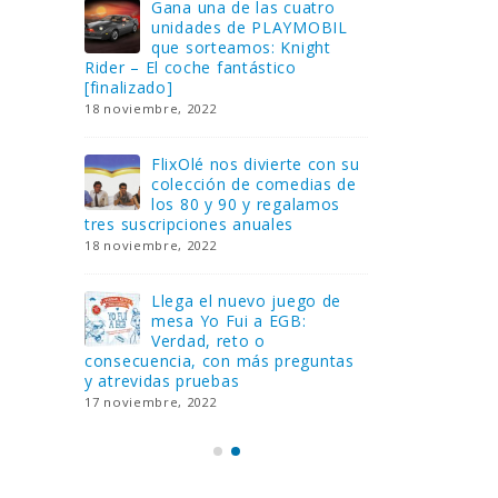
Gana una de las cuatro
¿Sa
al no
unidades de PLAYMOBIL
cur
amos a
que sorteamos: Knight
sab
Rider – El coche fantástico
EGB
[finalizado]
8 febrero, 202
18 noviembre, 2022
 Yo
Gan
reto o
FlixOlé nos divierte con su
Fui
colección de comedias de
con
 estas
los 80 y 90 y regalamos
respondiend
tres suscripciones anuales
5 preguntas
18 noviembre, 2022
15 diciembre,
Llega el nuevo juego de
Pri
mesa Yo Fui a EGB:
‘Ma
ue se
Verdad, reto o
rec
que ya
consecuencia, con más preguntas
pusieron de
y atrevidas pruebas
desaparecie
17 noviembre, 2022
2 diciembre, 