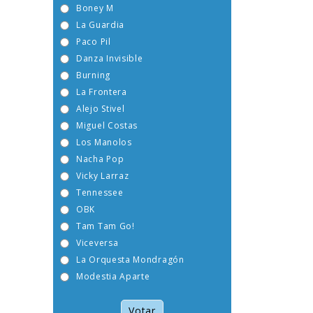
Boney M
La Guardia
Paco Pil
Danza Invisible
Burning
La Frontera
Alejo Stivel
Miguel Costas
Los Manolos
Nacha Pop
Vicky Larraz
Tennessee
OBK
Tam Tam Go!
Viceversa
La Orquesta Mondragón
Modestia Aparte
Votar