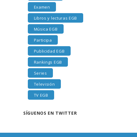
Examen
Libros y lecturas EGB
Música EGB
Participa
Publicidad EGB
Rankings EGB
Series
Televisión
TV EGB
SÍGUENOS EN TWITTER