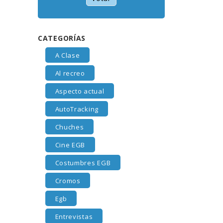
CATEGORÍAS
A Clase
Al recreo
Aspecto actual
AutoTracking
Chuches
Cine EGB
Costumbres EGB
Cromos
Egb
Entrevistas