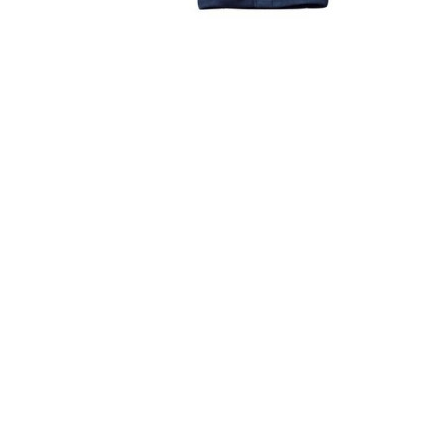
¿Sabías que…? Diez
curiosidades que igual no
sabes de cuando íbamos a
EGB
Rider 
[final
8 febrero, 2023
18 nov
Gana el nuevo juego Yo
Fui a EGB ‘¿Verdad, reto o
consecuencia?’
respondiendo correctamente estas
5 preguntas
tres s
15 diciembre, 2022
18 nov
Prime Video estrena
‘Mañana es hoy’ y
recordamos cosas que se
pusieron de moda en los 90 que ya
conse
desaparecieron
y atre
2 diciembre, 2022
17 nov