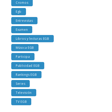
Cromos
Egb
Entrevistas
Examen
Libros y lecturas EGB
Música EGB
Participa
Publicidad EGB
Rankings EGB
Series
Televisión
TV EGB