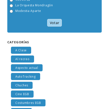
Viceversa
La Orquesta Mondragón
Modestia Aparte
Votar
CATEGORÍAS
A Clase
Al recreo
Aspecto actual
AutoTracking
Chuches
Cine EGB
Costumbres EGB