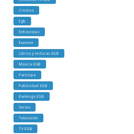
Costumbres EGB
Cromos
Egb
Entrevistas
Examen
Libros y lecturas EGB
Música EGB
Participa
Publicidad EGB
Rankings EGB
Series
Televisión
TV EGB