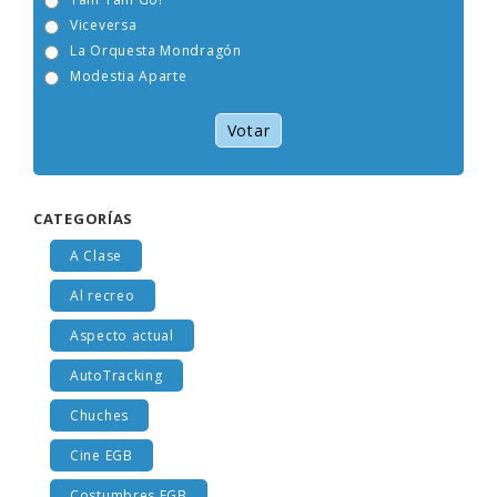
Tam Tam Go!
Viceversa
La Orquesta Mondragón
Modestia Aparte
Votar
CATEGORÍAS
A Clase
Al recreo
Aspecto actual
AutoTracking
Chuches
Cine EGB