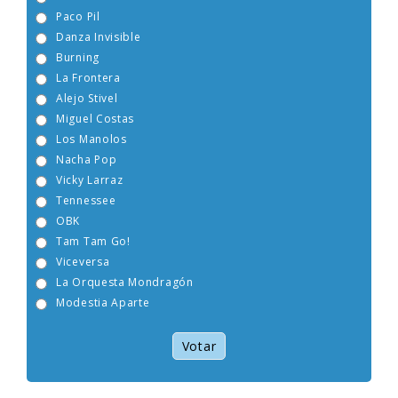
La Guardia
Paco Pil
Danza Invisible
Burning
La Frontera
Alejo Stivel
Miguel Costas
Los Manolos
Nacha Pop
Vicky Larraz
Tennessee
OBK
Tam Tam Go!
Viceversa
La Orquesta Mondragón
Modestia Aparte
Votar