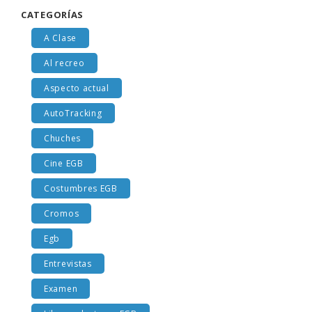
CATEGORÍAS
A Clase
Al recreo
Aspecto actual
AutoTracking
Chuches
Cine EGB
Costumbres EGB
Cromos
Egb
Entrevistas
Examen