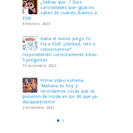
Gana una de las cuatro
¿Sa
al no
unidades de PLAYMOBIL
cur
amos a
que sorteamos: Knight
sab
Rider – El coche fantástico
EGB
[finalizado]
8 febrero, 202
18 noviembre, 2022
 Yo
Gan
reto o
FlixOlé nos divierte con su
Fui
colección de comedias de
con
 estas
los 80 y 90 y regalamos
respondiend
tres suscripciones anuales
5 preguntas
18 noviembre, 2022
15 diciembre,
Llega el nuevo juego de
Pri
mesa Yo Fui a EGB:
‘Ma
ue se
Verdad, reto o
rec
que ya
consecuencia, con más preguntas
pusieron de
y atrevidas pruebas
desaparecie
17 noviembre, 2022
2 diciembre, 