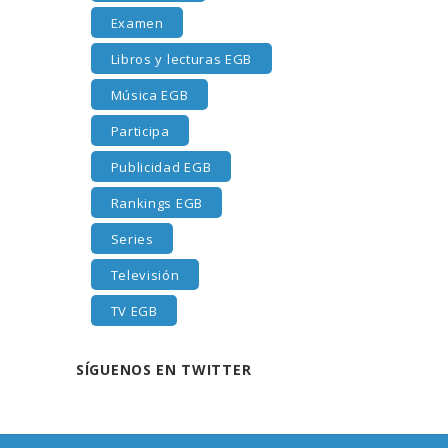
Examen
Libros y lecturas EGB
Música EGB
Participa
Publicidad EGB
Rankings EGB
Series
Televisión
TV EGB
SÍGUENOS EN TWITTER