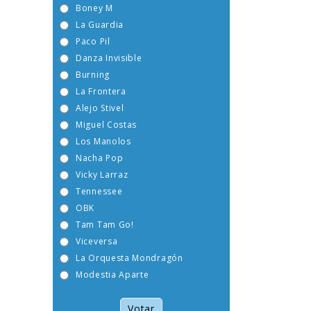
Boney M
La Guardia
Paco Pil
Danza Invisible
Burning
La Frontera
Alejo Stivel
Miguel Costas
Los Manolos
Nacha Pop
Vicky Larraz
Tennessee
OBK
Tam Tam Go!
Viceversa
La Orquesta Mondragón
Modestia Aparte
Votar