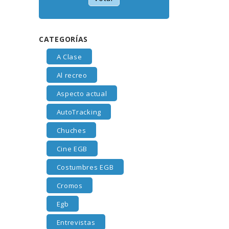
CATEGORÍAS
A Clase
Al recreo
Aspecto actual
AutoTracking
Chuches
Cine EGB
Costumbres EGB
Cromos
Egb
Entrevistas