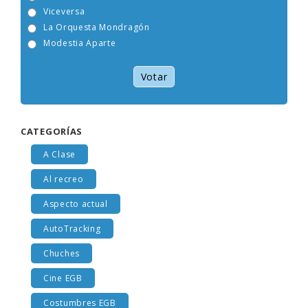
Tam Tam Go!
Viceversa
La Orquesta Mondragón
Modestia Aparte
Votar
CATEGORÍAS
A Clase
Al recreo
Aspecto actual
AutoTracking
Chuches
Cine EGB