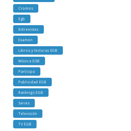
Costumbres EGB
Cromos
Egb
Entrevistas
Examen
Libros y lecturas EGB
Música EGB
Participa
Publicidad EGB
Rankings EGB
Series
Televisión
TV EGB