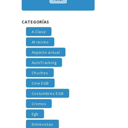
CATEGORÍAS
A Clase
Al recreo
Aspecto actual
AutoTracking
Chuches
Cine EGB
Costumbres EGB
Cromos
Egb
Entrevistas