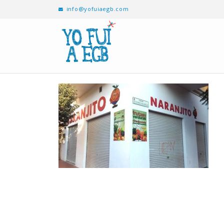
info@yofuiaegb.com