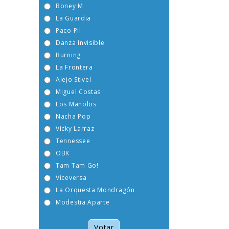
Boney M
La Guardia
Paco Pil
Danza Invisible
Burning
La Frontera
Alejo Stivel
Miguel Costas
Los Manolos
Nacha Pop
Vicky Larraz
Tennessee
OBK
Tam Tam Go!
Viceversa
La Orquesta Mondragón
Modestia Aparte
Votar