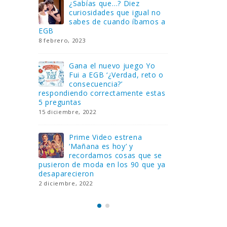
Gana una de las cuatro
¿Sa
al no
unidades de PLAYMOBIL
cur
amos a
que sorteamos: Knight
sab
Rider – El coche fantástico
EGB
[finalizado]
8 febrero, 202
18 noviembre, 2022
 Yo
Gan
reto o
FlixOlé nos divierte con su
Fui
colección de comedias de
con
 estas
los 80 y 90 y regalamos
respondiend
tres suscripciones anuales
5 preguntas
18 noviembre, 2022
15 diciembre,
Llega el nuevo juego de
Pri
mesa Yo Fui a EGB:
‘Ma
ue se
Verdad, reto o
rec
que ya
consecuencia, con más preguntas
pusieron de
y atrevidas pruebas
desaparecie
17 noviembre, 2022
2 diciembre, 