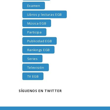
Examen
Libros y lecturas EGB
Música EGB
Participa
Publicidad EGB
Rankings EGB
Series
Televisión
TV EGB
SÍGUENOS EN TWITTER