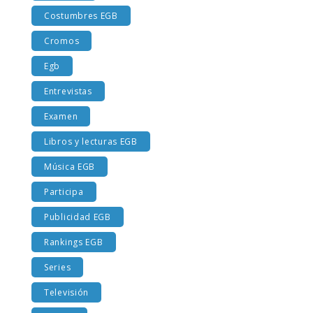
Costumbres EGB
Cromos
Egb
Entrevistas
Examen
Libros y lecturas EGB
Música EGB
Participa
Publicidad EGB
Rankings EGB
Series
Televisión