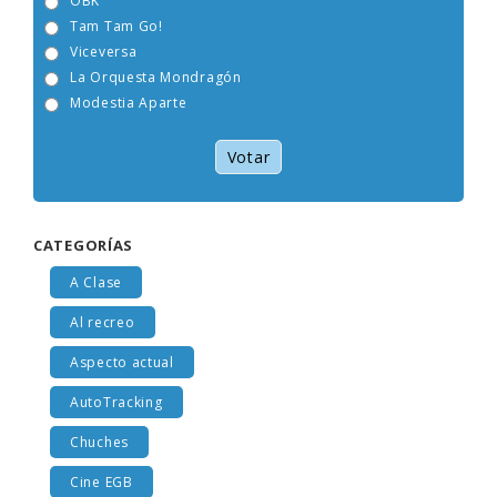
OBK
Tam Tam Go!
Viceversa
La Orquesta Mondragón
Modestia Aparte
Votar
CATEGORÍAS
A Clase
Al recreo
Aspecto actual
AutoTracking
Chuches
Cine EGB