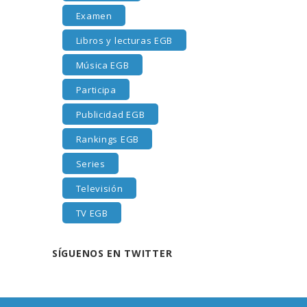
Examen
Libros y lecturas EGB
Música EGB
Participa
Publicidad EGB
Rankings EGB
Series
Televisión
TV EGB
SÍGUENOS EN TWITTER