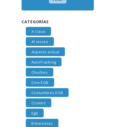
CATEGORÍAS
A Clase
Al recreo
Aspecto actual
AutoTracking
Chuches
Cine EGB
Costumbres EGB
Cromos
Egb
Entrevistas