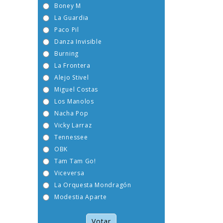
Boney M
La Guardia
Paco Pil
Danza Invisible
Burning
La Frontera
Alejo Stivel
Miguel Costas
Los Manolos
Nacha Pop
Vicky Larraz
Tennessee
OBK
Tam Tam Go!
Viceversa
La Orquesta Mondragón
Modestia Aparte
Votar