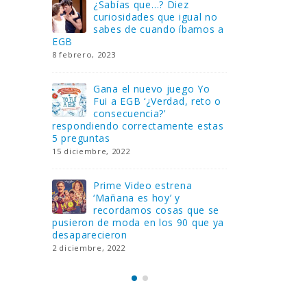
Gana una de las cuatro
¿Sa
al no
unidades de PLAYMOBIL
cur
amos a
que sorteamos: Knight
sab
Rider – El coche fantástico
EGB
[finalizado]
8 febrero, 202
18 noviembre, 2022
 Yo
Gan
reto o
FlixOlé nos divierte con su
Fui
colección de comedias de
con
 estas
los 80 y 90 y regalamos
respondiend
tres suscripciones anuales
5 preguntas
18 noviembre, 2022
15 diciembre,
Llega el nuevo juego de
Pri
mesa Yo Fui a EGB:
‘Ma
ue se
Verdad, reto o
rec
que ya
consecuencia, con más preguntas
pusieron de
y atrevidas pruebas
desaparecie
17 noviembre, 2022
2 diciembre, 