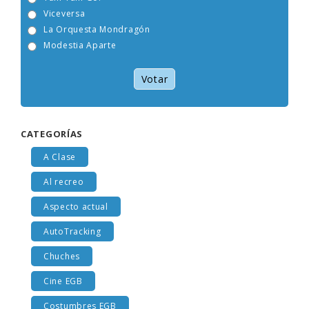
Tam Tam Go!
Viceversa
La Orquesta Mondragón
Modestia Aparte
Votar
CATEGORÍAS
A Clase
Al recreo
Aspecto actual
AutoTracking
Chuches
Cine EGB