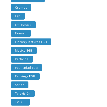
Costumbres EGB
Cromos
Egb
Entrevistas
Examen
Libros y lecturas EGB
Música EGB
Participa
Publicidad EGB
Rankings EGB
Series
Televisión
TV EGB