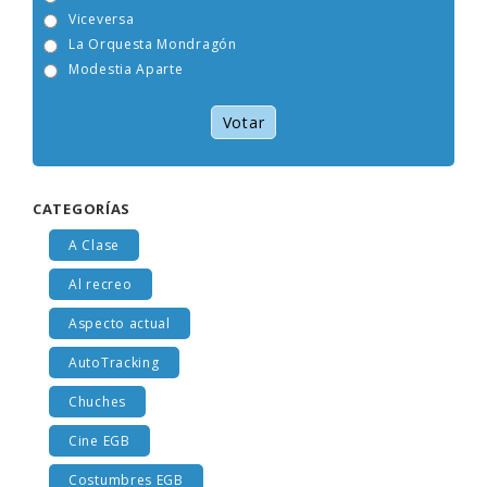
Tam Tam Go!
Viceversa
La Orquesta Mondragón
Modestia Aparte
Votar
CATEGORÍAS
A Clase
Al recreo
Aspecto actual
AutoTracking
Chuches
Cine EGB