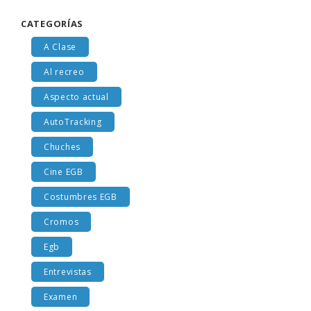
CATEGORÍAS
A Clase
Al recreo
Aspecto actual
AutoTracking
Chuches
Cine EGB
Costumbres EGB
Cromos
Egb
Entrevistas
Examen