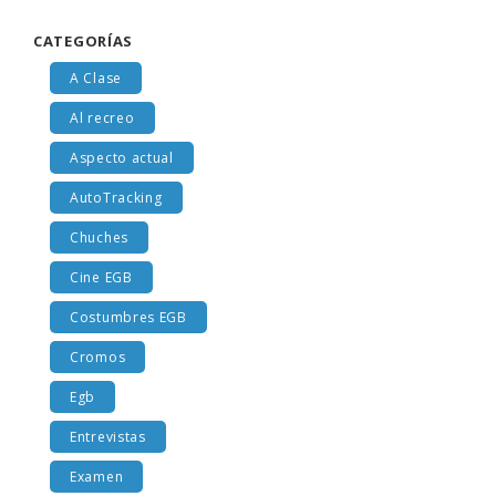
CATEGORÍAS
A Clase
Al recreo
Aspecto actual
AutoTracking
Chuches
Cine EGB
Costumbres EGB
Cromos
Egb
Entrevistas
Examen