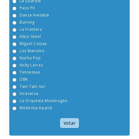
La Guardia
Paco Pil
Danza Invisible
Burning
La Frontera
Alejo Stivel
Miguel Costas
Los Manolos
Nacha Pop
Vicky Larraz
Tennessee
OBK
Tam Tam Go!
Viceversa
La Orquesta Mondragón
Modestia Aparte
Votar