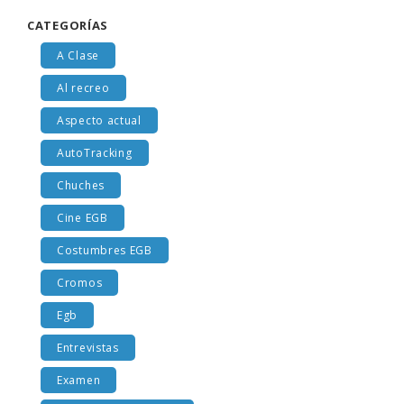
CATEGORÍAS
A Clase
Al recreo
Aspecto actual
AutoTracking
Chuches
Cine EGB
Costumbres EGB
Cromos
Egb
Entrevistas
Examen