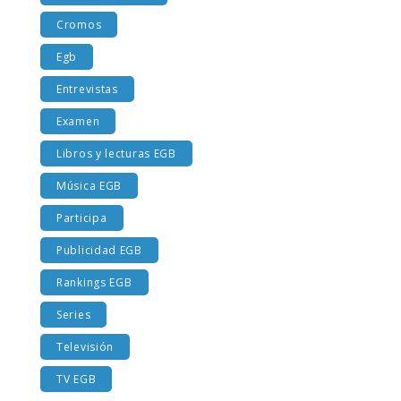
Costumbres EGB
Cromos
Egb
Entrevistas
Examen
Libros y lecturas EGB
Música EGB
Participa
Publicidad EGB
Rankings EGB
Series
Televisión
TV EGB