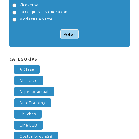
Tam Tam Go!
Viceversa
La Orquesta Mondragón
Modestia Aparte
Votar
CATEGORÍAS
A Clase
Al recreo
Aspecto actual
AutoTracking
Chuches
Cine EGB