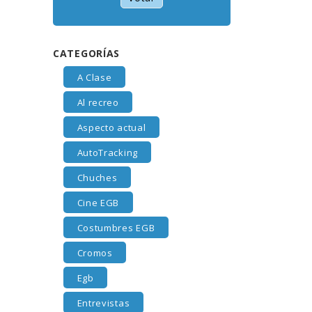
CATEGORÍAS
A Clase
Al recreo
Aspecto actual
AutoTracking
Chuches
Cine EGB
Costumbres EGB
Cromos
Egb
Entrevistas