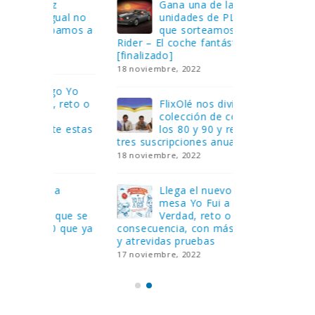
Gana una de las cuatro
¿Sa
al no
unidades de PLAYMOBIL
cur
amos a
que sorteamos: Knight
sab
Rider – El coche fantástico
EGB
[finalizado]
8 febrero, 202
18 noviembre, 2022
 Yo
Gan
reto o
FlixOlé nos divierte con su
Fui
colección de comedias de
con
 estas
los 80 y 90 y regalamos
respondiend
tres suscripciones anuales
5 preguntas
18 noviembre, 2022
15 diciembre,
Llega el nuevo juego de
Pri
mesa Yo Fui a EGB:
‘Ma
ue se
Verdad, reto o
rec
que ya
consecuencia, con más preguntas
pusieron de
y atrevidas pruebas
desaparecie
17 noviembre, 2022
2 diciembre, 