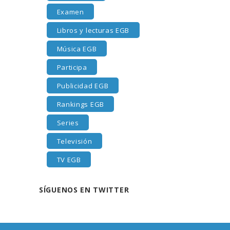
Examen
Libros y lecturas EGB
Música EGB
Participa
Publicidad EGB
Rankings EGB
Series
Televisión
TV EGB
SÍGUENOS EN TWITTER