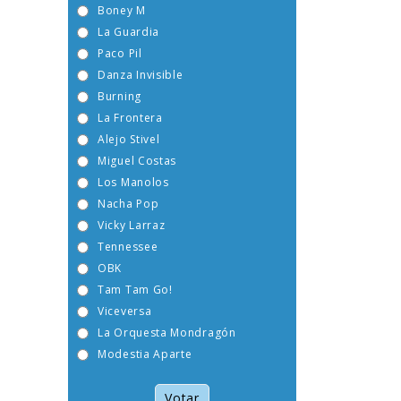
Boney M
La Guardia
Paco Pil
Danza Invisible
Burning
La Frontera
Alejo Stivel
Miguel Costas
Los Manolos
Nacha Pop
Vicky Larraz
Tennessee
OBK
Tam Tam Go!
Viceversa
La Orquesta Mondragón
Modestia Aparte
Votar