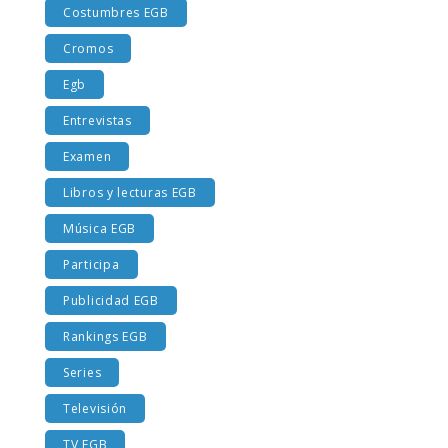
Costumbres EGB
Cromos
Egb
Entrevistas
Examen
Libros y lecturas EGB
Música EGB
Participa
Publicidad EGB
Rankings EGB
Series
Televisión