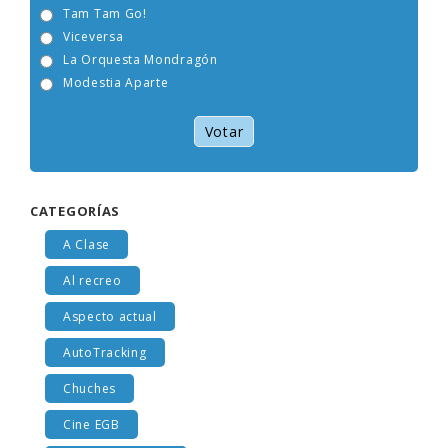
Tam Tam Go!
Viceversa
La Orquesta Mondragón
Modestia Aparte
Votar
CATEGORÍAS
A Clase
Al recreo
Aspecto actual
AutoTracking
Chuches
Cine EGB