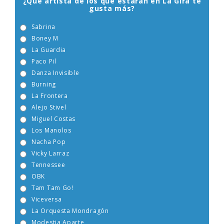
¿Qué artista de los que estarán en La Gira te
gusta más?
Sabrina
Boney M
La Guardia
Paco Pil
Danza Invisible
Burning
La Frontera
Alejo Stivel
Miguel Costas
Los Manolos
Nacha Pop
Vicky Larraz
Tennessee
OBK
Tam Tam Go!
Viceversa
La Orquesta Mondragón