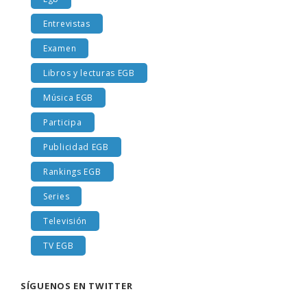
Egb
Entrevistas
Examen
Libros y lecturas EGB
Música EGB
Participa
Publicidad EGB
Rankings EGB
Series
Televisión
TV EGB
SÍGUENOS EN TWITTER