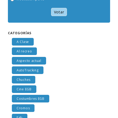
Modestia Aparte
Votar
CATEGORÍAS
A Clase
Al recreo
Aspecto actual
AutoTracking
Chuches
Cine EGB
Costumbres EGB
Cromos