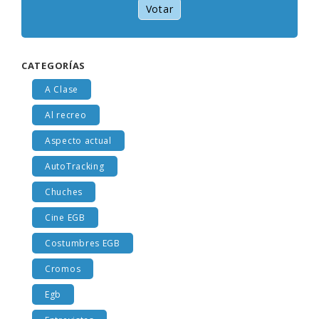
Votar
CATEGORÍAS
A Clase
Al recreo
Aspecto actual
AutoTracking
Chuches
Cine EGB
Costumbres EGB
Cromos
Egb