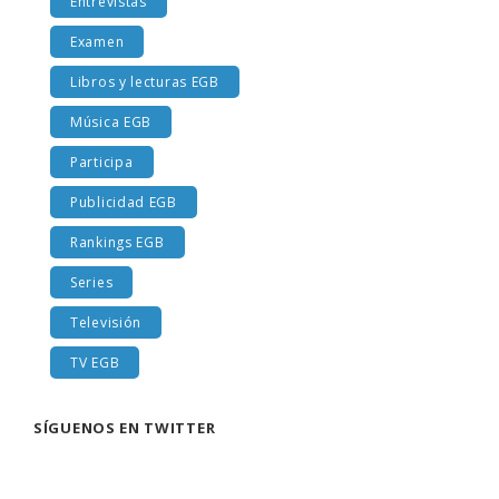
Entrevistas
Examen
Libros y lecturas EGB
Música EGB
Participa
Publicidad EGB
Rankings EGB
Series
Televisión
TV EGB
SÍGUENOS EN TWITTER