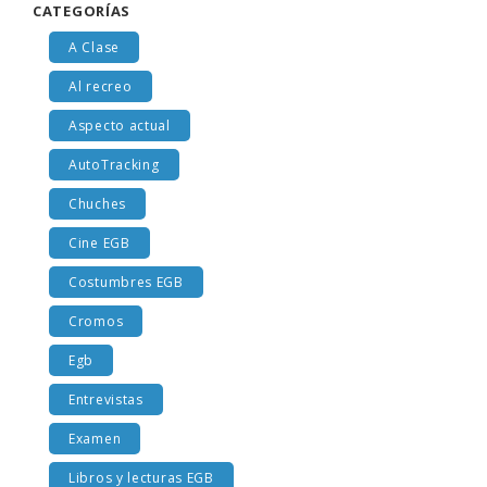
CATEGORÍAS
A Clase
Al recreo
Aspecto actual
AutoTracking
Chuches
Cine EGB
Costumbres EGB
Cromos
Egb
Entrevistas
Examen