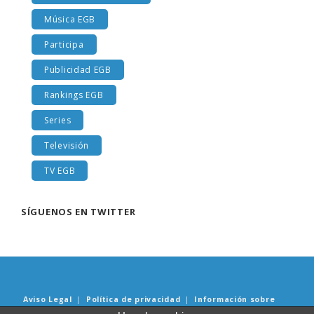
Libros y lecturas EGB
Música EGB
Participa
Publicidad EGB
Rankings EGB
Series
Televisión
TV EGB
SÍGUENOS EN TWITTER
Aviso Legal
|
Política de privacidad
|
Información sobre