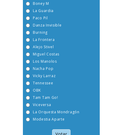
Boney M
La Guardia
Paco Pil
Danza Invisible
Burning
La Frontera
Alejo Stivel
Miguel Costas
Los Manolos
Nacha Pop
Vicky Larraz
Tennessee
OBK
Tam Tam Go!
Viceversa
La Orquesta Mondragón
Modestia Aparte
Votar