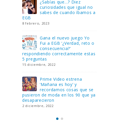
Gana una de las cuatro
¿Sa
al no
unidades de PLAYMOBIL
cur
amos a
que sorteamos: Knight
sab
Rider – El coche fantástico
EGB
[finalizado]
8 febrero, 202
18 noviembre, 2022
 Yo
Gan
reto o
FlixOlé nos divierte con su
Fui
colección de comedias de
con
 estas
los 80 y 90 y regalamos
respondiend
tres suscripciones anuales
5 preguntas
18 noviembre, 2022
15 diciembre,
Llega el nuevo juego de
Pri
mesa Yo Fui a EGB:
‘Ma
ue se
Verdad, reto o
rec
que ya
consecuencia, con más preguntas
pusieron de
y atrevidas pruebas
desaparecie
17 noviembre, 2022
2 diciembre, 