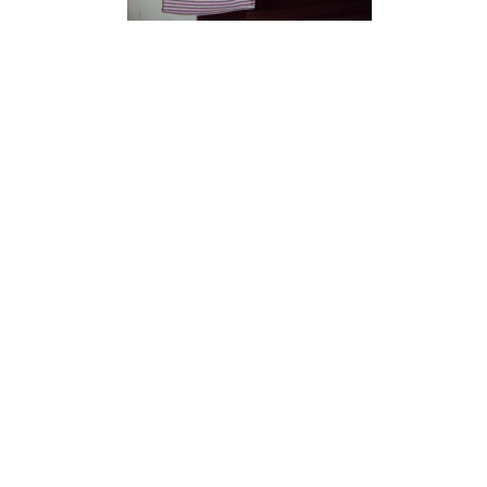
¿Sabías que…? Diez
curiosidades que igual no
sabes de cuando íbamos a
EGB
Rider 
[final
8 febrero, 2023
18 nov
Gana el nuevo juego Yo
Fui a EGB ‘¿Verdad, reto o
consecuencia?’
respondiendo correctamente estas
5 preguntas
tres s
15 diciembre, 2022
18 nov
Prime Video estrena
‘Mañana es hoy’ y
recordamos cosas que se
pusieron de moda en los 90 que ya
conse
desaparecieron
y atre
2 diciembre, 2022
17 nov