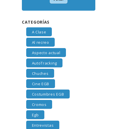
CATEGORÍAS
A Clase
Al recreo
Aspecto actual
AutoTracking
Chuches
Cine EGB
Costumbres EGB
Cromos
Egb
Entrevistas