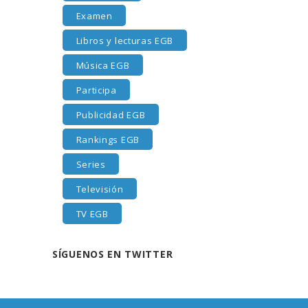
Examen
Libros y lecturas EGB
Música EGB
Participa
Publicidad EGB
Rankings EGB
Series
Televisión
TV EGB
SÍGUENOS EN TWITTER