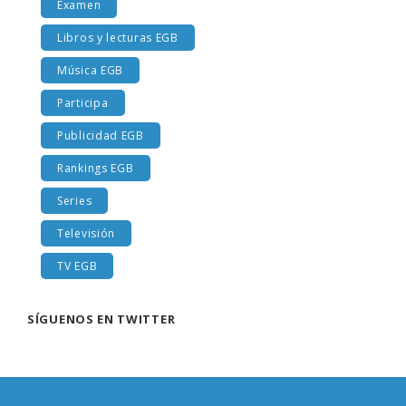
Examen
Libros y lecturas EGB
Música EGB
Participa
Publicidad EGB
Rankings EGB
Series
Televisión
TV EGB
SÍGUENOS EN TWITTER