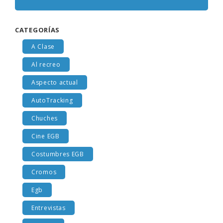
CATEGORÍAS
A Clase
Al recreo
Aspecto actual
AutoTracking
Chuches
Cine EGB
Costumbres EGB
Cromos
Egb
Entrevistas