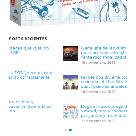
POSTS RECIENTES
Gana una de las cuatro unidades de PLAYMOBIL
que sorteamos: Knight Rider – El coche
fantástico [finalizado]
18 noviembre, 2022
FlixOlé nos divierte con su colección de
comedias de los 80 y 90 y regalamos tres
suscripciones anuales
18 noviembre, 2022
Llega el nuevo juego de mesa Yo Fui a EGB:
Verdad, reto o consecuencia, con más
preguntas y atrevidas pruebas
17 noviembre, 2022