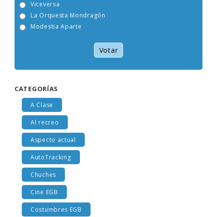
Viceversa
La Orquesta Mondragón
Modestia Aparte
Votar
CATEGORÍAS
A Clase
Al recreo
Aspecto actual
AutoTracking
Chuches
Cine EGB
Costumbres EGB