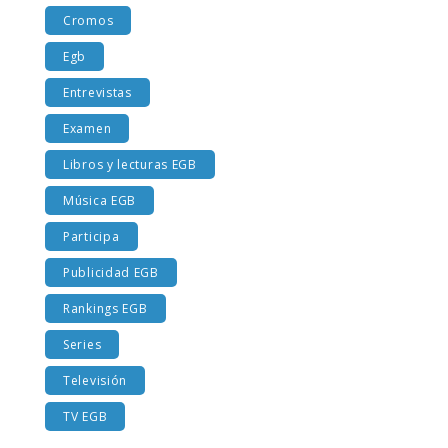
Cromos
Egb
Entrevistas
Examen
Libros y lecturas EGB
Música EGB
Participa
Publicidad EGB
Rankings EGB
Series
Televisión
TV EGB