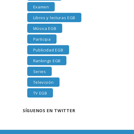
Examen
Libros y lecturas EGB
Música EGB
Participa
Publicidad EGB
Rankings EGB
Series
Televisión
TV EGB
SÍGUENOS EN TWITTER