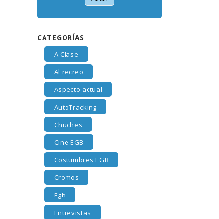
CATEGORÍAS
A Clase
Al recreo
Aspecto actual
AutoTracking
Chuches
Cine EGB
Costumbres EGB
Cromos
Egb
Entrevistas