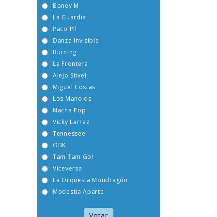
Boney M
La Guardia
Paco Pil
Danza Invisible
Burning
La Frontera
Alejo Stivel
Miguel Costas
Los Manolos
Nacha Pop
Vicky Larraz
Tennessee
OBK
Tam Tam Go!
Viceversa
La Orquesta Mondragón
Modestia Aparte
Votar