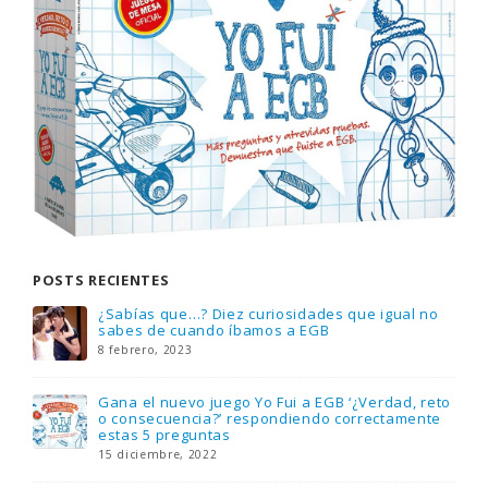
POSTS RECIENTES
Gana una de las cuatro unidades de PLAYMOBIL
que sorteamos: Knight Rider – El coche
fantástico [finalizado]
18 noviembre, 2022
FlixOlé nos divierte con su colección de
comedias de los 80 y 90 y regalamos tres
suscripciones anuales
18 noviembre, 2022