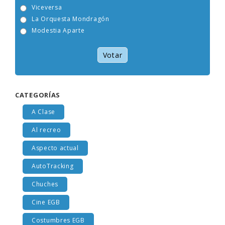
Tam Tam Go!
Viceversa
La Orquesta Mondragón
Modestia Aparte
Votar
CATEGORÍAS
A Clase
Al recreo
Aspecto actual
AutoTracking
Chuches
Cine EGB