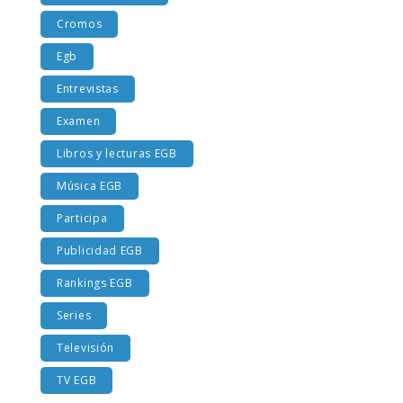
Costumbres EGB
Cromos
Egb
Entrevistas
Examen
Libros y lecturas EGB
Música EGB
Participa
Publicidad EGB
Rankings EGB
Series
Televisión
TV EGB