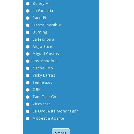
Boney M
La Guardia
Paco Pil
Danza Invisible
Burning
La Frontera
Alejo Stivel
Miguel Costas
Los Manolos
Nacha Pop
Vicky Larraz
Tennessee
OBK
Tam Tam Go!
Viceversa
La Orquesta Mondragón
Modestia Aparte
Votar