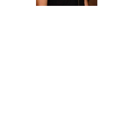
¿Sabías que…? Diez
curiosidades que igual no
sabes de cuando íbamos a
EGB
Rider 
[final
8 febrero, 2023
18 nov
Gana el nuevo juego Yo
Fui a EGB ‘¿Verdad, reto o
consecuencia?’
respondiendo correctamente estas
5 preguntas
tres s
15 diciembre, 2022
18 nov
Prime Video estrena
‘Mañana es hoy’ y
recordamos cosas que se
pusieron de moda en los 90 que ya
conse
desaparecieron
y atre
2 diciembre, 2022
17 nov