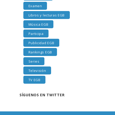
Examen
Libros y lecturas EGB
Música EGB
Participa
Publicidad EGB
Rankings EGB
Series
Televisión
TV EGB
SÍGUENOS EN TWITTER