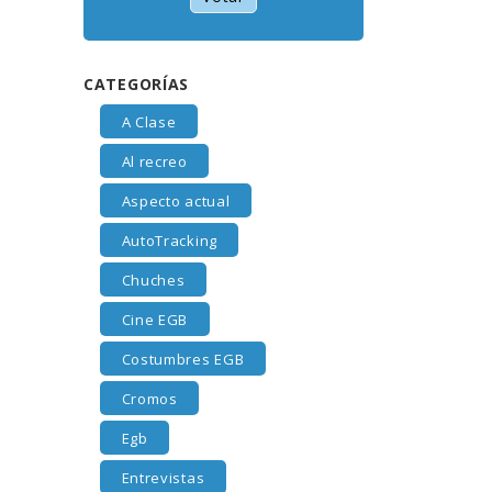
CATEGORÍAS
A Clase
Al recreo
Aspecto actual
AutoTracking
Chuches
Cine EGB
Costumbres EGB
Cromos
Egb
Entrevistas