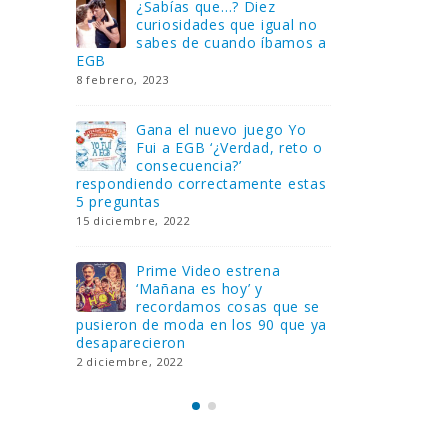
Gana una de las cuatro
¿Sa
al no
unidades de PLAYMOBIL
cur
amos a
que sorteamos: Knight
sab
Rider – El coche fantástico
EGB
[finalizado]
8 febrero, 202
18 noviembre, 2022
 Yo
Gan
reto o
FlixOlé nos divierte con su
Fui
colección de comedias de
con
 estas
los 80 y 90 y regalamos
respondiend
tres suscripciones anuales
5 preguntas
18 noviembre, 2022
15 diciembre,
Llega el nuevo juego de
Pri
mesa Yo Fui a EGB:
‘Ma
ue se
Verdad, reto o
rec
que ya
consecuencia, con más preguntas
pusieron de
y atrevidas pruebas
desaparecie
17 noviembre, 2022
2 diciembre, 