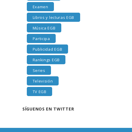
Examen
Libros y lecturas EGB
Música EGB
Participa
Publicidad EGB
Rankings EGB
Series
Televisión
TV EGB
SÍGUENOS EN TWITTER