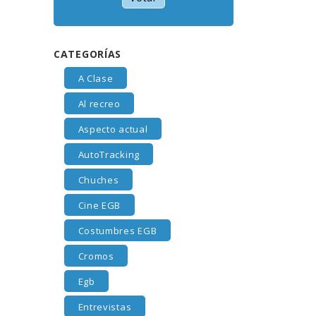
CATEGORÍAS
A Clase
Al recreo
Aspecto actual
AutoTracking
Chuches
Cine EGB
Costumbres EGB
Cromos
Egb
Entrevistas