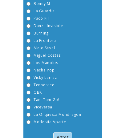
Boney M
La Guardia
Paco Pil
Danza Invisible
Burning
La Frontera
Alejo Stivel
Miguel Costas
Los Manolos
Nacha Pop
Vicky Larraz
Tennessee
OBK
Tam Tam Go!
Viceversa
La Orquesta Mondragón
Modestia Aparte
Votar