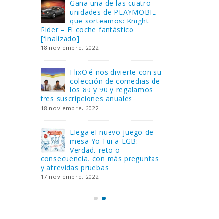
Gana una de las cuatro
¿Sa
al no
unidades de PLAYMOBIL
cur
amos a
que sorteamos: Knight
sab
Rider – El coche fantástico
EGB
[finalizado]
8 febrero, 202
18 noviembre, 2022
 Yo
Gan
reto o
FlixOlé nos divierte con su
Fui
colección de comedias de
con
 estas
los 80 y 90 y regalamos
respondiend
tres suscripciones anuales
5 preguntas
18 noviembre, 2022
15 diciembre,
Llega el nuevo juego de
Pri
mesa Yo Fui a EGB:
‘Ma
ue se
Verdad, reto o
rec
que ya
consecuencia, con más preguntas
pusieron de
y atrevidas pruebas
desaparecie
17 noviembre, 2022
2 diciembre, 