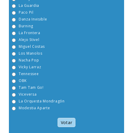
Boney M
La Guardia
Paco Pil
Danza Invisible
Burning
La Frontera
Alejo Stivel
Miguel Costas
Los Manolos
Nacha Pop
Vicky Larraz
Tennessee
OBK
Tam Tam Go!
Viceversa
La Orquesta Mondragón
Modestia Aparte
Votar