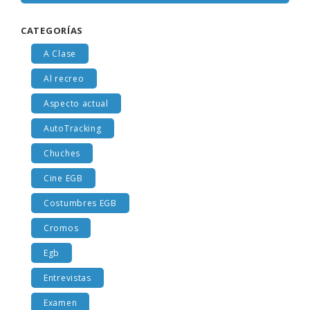
CATEGORÍAS
A Clase
Al recreo
Aspecto actual
AutoTracking
Chuches
Cine EGB
Costumbres EGB
Cromos
Egb
Entrevistas
Examen