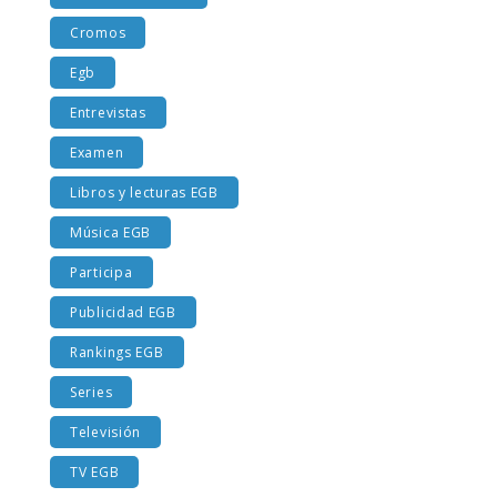
Costumbres EGB
Cromos
Egb
Entrevistas
Examen
Libros y lecturas EGB
Música EGB
Participa
Publicidad EGB
Rankings EGB
Series
Televisión
TV EGB