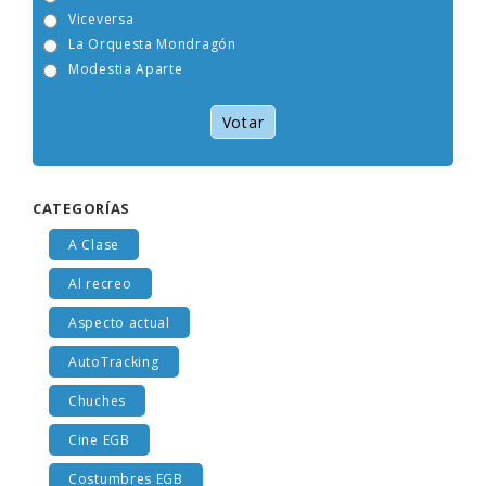
Tam Tam Go!
Viceversa
La Orquesta Mondragón
Modestia Aparte
Votar
CATEGORÍAS
A Clase
Al recreo
Aspecto actual
AutoTracking
Chuches
Cine EGB