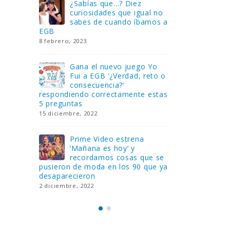
Gana una de las cuatro
¿Sa
al no
unidades de PLAYMOBIL
cur
amos a
que sorteamos: Knight
sab
Rider – El coche fantástico
EGB
[finalizado]
8 febrero, 202
18 noviembre, 2022
 Yo
Gan
reto o
FlixOlé nos divierte con su
Fui
colección de comedias de
con
 estas
los 80 y 90 y regalamos
respondiend
tres suscripciones anuales
5 preguntas
18 noviembre, 2022
15 diciembre,
Llega el nuevo juego de
Pri
mesa Yo Fui a EGB:
‘Ma
ue se
Verdad, reto o
rec
que ya
consecuencia, con más preguntas
pusieron de
y atrevidas pruebas
desaparecie
17 noviembre, 2022
2 diciembre, 