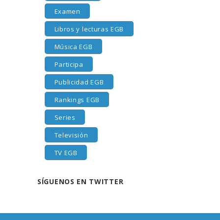
Examen
Libros y lecturas EGB
Música EGB
Participa
Publicidad EGB
Rankings EGB
Series
Televisión
TV EGB
SÍGUENOS EN TWITTER