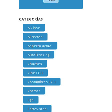
CATEGORÍAS
A Clase
Al recreo
Aspecto actual
AutoTracking
Chuches
Cine EGB
Costumbres EGB
Cromos
Egb
Entrevistas