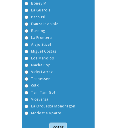
Boney M
La Guardia
Paco Pil
Danza Invisible
Burning
La Frontera
Alejo Stivel
Miguel Costas
Los Manolos
Nacha Pop
Vicky Larraz
Tennessee
OBK
Tam Tam Go!
Viceversa
La Orquesta Mondragón
Modestia Aparte
Votar