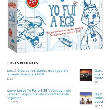
POSTS RECIENTES
Gana una de las cuatro unidades de PLAYMOBIL
que sorteamos: Knight Rider – El coche
fantástico [finalizado]
18 noviembre, 2022
FlixOlé nos divierte con su colección de
comedias de los 80 y 90 y regalamos tres
suscripciones anuales
18 noviembre, 2022