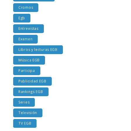
Costumbres EGB
Cromos
Egb
Entrevistas
Examen
Libros y lecturas EGB
Música EGB
Participa
Publicidad EGB
Rankings EGB
Series
Televisión
TV EGB