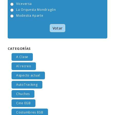
Tam Tam Go!
Viceversa
La Orquesta Mondragón
Modestia Aparte
Votar
CATEGORÍAS
A Clase
Al recreo
Aspecto actual
AutoTracking
Chuches
Cine EGB