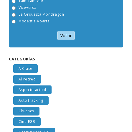
Tam Tam Go!
Viceversa
La Orquesta Mondragón
Modestia Aparte
Votar
CATEGORÍAS
A Clase
Al recreo
Aspecto actual
AutoTracking
Chuches
Cine EGB