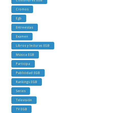
Costumbres EGB
Cromos
Egb
Entrevistas
Examen
Libros y lecturas EGB
Música EGB
Participa
Publicidad EGB
Rankings EGB
Series
Televisión
TV EGB