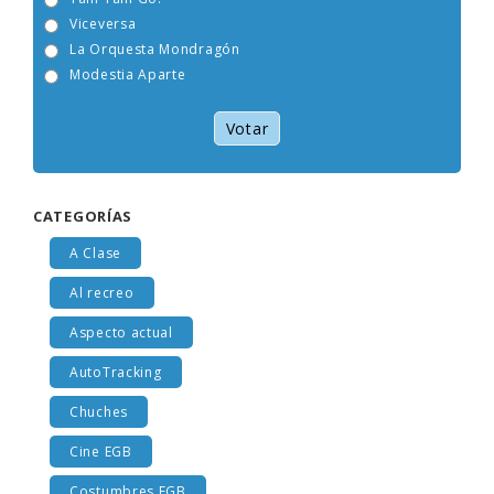
Tam Tam Go!
Viceversa
La Orquesta Mondragón
Modestia Aparte
Votar
CATEGORÍAS
A Clase
Al recreo
Aspecto actual
AutoTracking
Chuches
Cine EGB