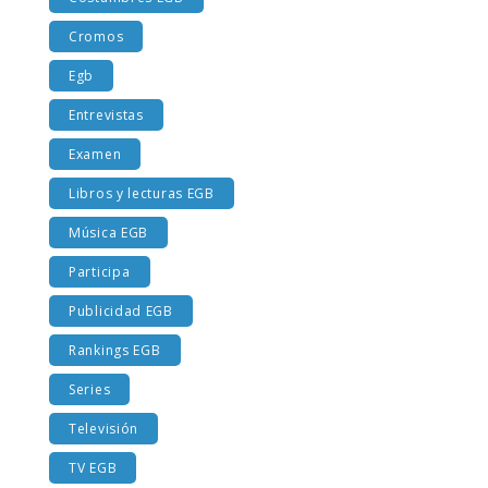
Costumbres EGB
Cromos
Egb
Entrevistas
Examen
Libros y lecturas EGB
Música EGB
Participa
Publicidad EGB
Rankings EGB
Series
Televisión
TV EGB