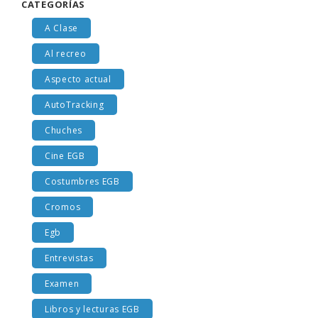
CATEGORÍAS
A Clase
Al recreo
Aspecto actual
AutoTracking
Chuches
Cine EGB
Costumbres EGB
Cromos
Egb
Entrevistas
Examen
Libros y lecturas EGB