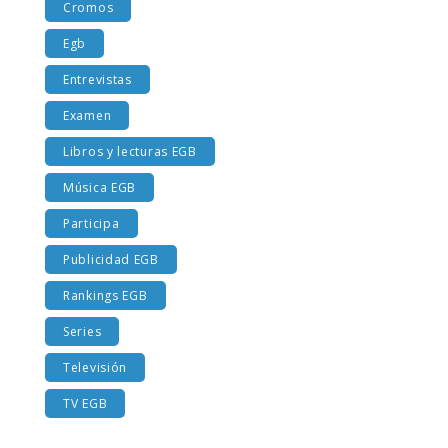
Cromos
Egb
Entrevistas
Examen
Libros y lecturas EGB
Música EGB
Participa
Publicidad EGB
Rankings EGB
Series
Televisión
TV EGB