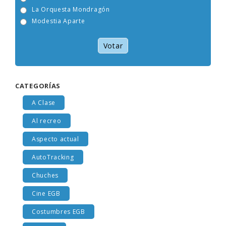
Viceversa
La Orquesta Mondragón
Modestia Aparte
Votar
CATEGORÍAS
A Clase
Al recreo
Aspecto actual
AutoTracking
Chuches
Cine EGB
Costumbres EGB