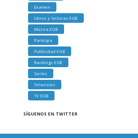
Examen
Libros y lecturas EGB
Música EGB
Participa
Publicidad EGB
Rankings EGB
Series
Televisión
TV EGB
SÍGUENOS EN TWITTER