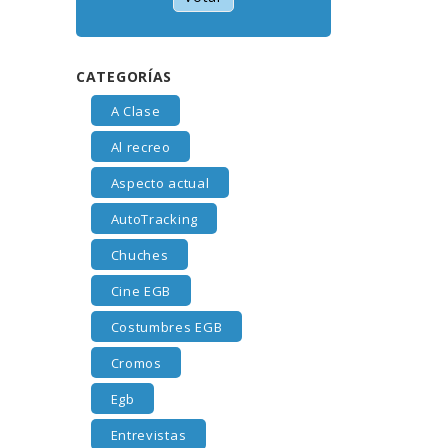
CATEGORÍAS
A Clase
Al recreo
Aspecto actual
AutoTracking
Chuches
Cine EGB
Costumbres EGB
Cromos
Egb
Entrevistas