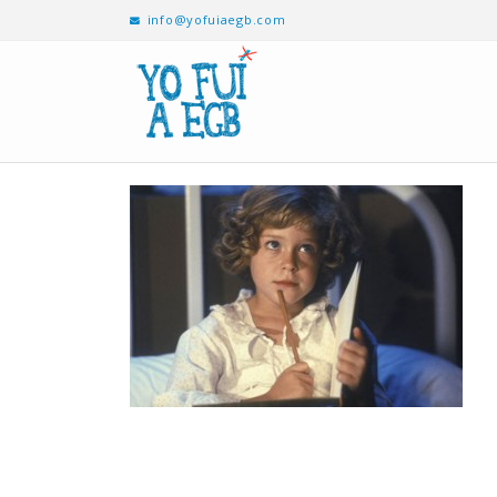
info@yofuiaegb.com