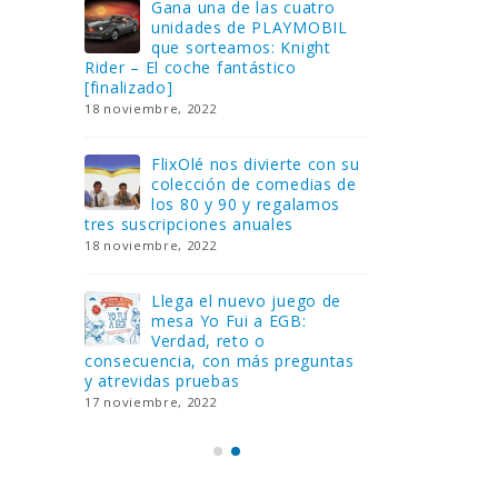
Gana una de las cuatro
¿Sa
al no
unidades de PLAYMOBIL
cur
amos a
que sorteamos: Knight
sab
Rider – El coche fantástico
EGB
[finalizado]
8 febrero, 202
18 noviembre, 2022
 Yo
Gan
reto o
FlixOlé nos divierte con su
Fui
colección de comedias de
con
 estas
los 80 y 90 y regalamos
respondiend
tres suscripciones anuales
5 preguntas
18 noviembre, 2022
15 diciembre,
Llega el nuevo juego de
Pri
mesa Yo Fui a EGB:
‘Ma
ue se
Verdad, reto o
rec
que ya
consecuencia, con más preguntas
pusieron de
y atrevidas pruebas
desaparecie
17 noviembre, 2022
2 diciembre, 