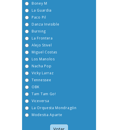
Boney M
La Guardia
Paco Pil
Danza Invisible
Burning
La Frontera
Alejo Stivel
Miguel Costas
Los Manolos
Nacha Pop
Vicky Larraz
Tennessee
OBK
Tam Tam Go!
Viceversa
La Orquesta Mondragón
Modestia Aparte
Votar