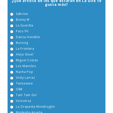
¿Qué artista de los que estarán en La Gira te
gusta más?
Sabrina
Boney M
La Guardia
Paco Pil
Danza Invisible
Burning
La Frontera
Alejo Stivel
Miguel Costas
Los Manolos
Nacha Pop
Vicky Larraz
Tennessee
OBK
Tam Tam Go!
Viceversa
La Orquesta Mondragón