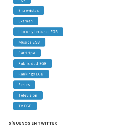
Egb
Entrevistas
Examen
Libros y lecturas EGB
Música EGB
Participa
Publicidad EGB
Rankings EGB
Series
Televisión
TV EGB
SÍGUENOS EN TWITTER