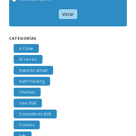
Modestia Aparte
Votar
CATEGORÍAS
A Clase
Al recreo
Aspecto actual
AutoTracking
Chuches
Cine EGB
Costumbres EGB
Cromos