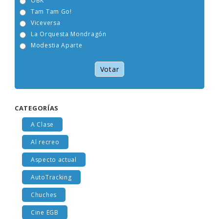
OBK
Tam Tam Go!
Viceversa
La Orquesta Mondragón
Modestia Aparte
Votar
CATEGORÍAS
A Clase
Al recreo
Aspecto actual
AutoTracking
Chuches
Cine EGB