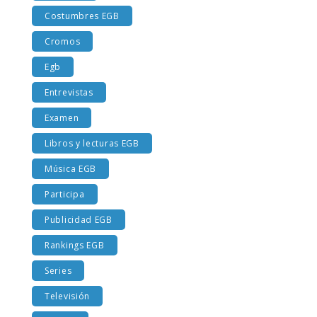
Costumbres EGB
Cromos
Egb
Entrevistas
Examen
Libros y lecturas EGB
Música EGB
Participa
Publicidad EGB
Rankings EGB
Series
Televisión