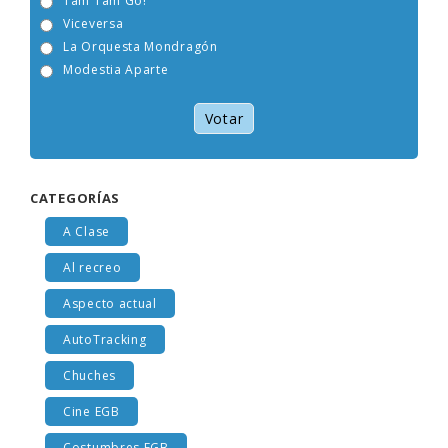
Tam Tam Go!
Viceversa
La Orquesta Mondragón
Modestia Aparte
Votar
CATEGORÍAS
A Clase
Al recreo
Aspecto actual
AutoTracking
Chuches
Cine EGB