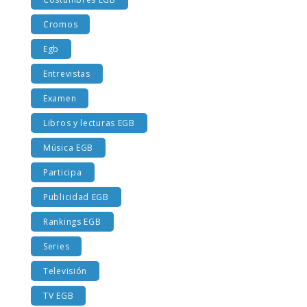
Costumbres EGB
Cromos
Egb
Entrevistas
Examen
Libros y lecturas EGB
Música EGB
Participa
Publicidad EGB
Rankings EGB
Series
Televisión
TV EGB