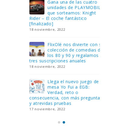
Gana una de las cuatro
¿Sa
al no
unidades de PLAYMOBIL
cur
amos a
que sorteamos: Knight
sab
Rider – El coche fantástico
EGB
[finalizado]
8 febrero, 202
18 noviembre, 2022
 Yo
Gan
reto o
FlixOlé nos divierte con su
Fui
colección de comedias de
con
 estas
los 80 y 90 y regalamos
respondiend
tres suscripciones anuales
5 preguntas
18 noviembre, 2022
15 diciembre,
Llega el nuevo juego de
Pri
mesa Yo Fui a EGB:
‘Ma
ue se
Verdad, reto o
rec
que ya
consecuencia, con más preguntas
pusieron de
y atrevidas pruebas
desaparecie
17 noviembre, 2022
2 diciembre, 