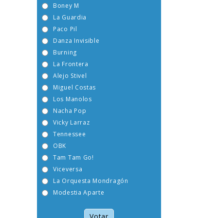
Boney M
La Guardia
Paco Pil
Danza Invisible
Burning
La Frontera
Alejo Stivel
Miguel Costas
Los Manolos
Nacha Pop
Vicky Larraz
Tennessee
OBK
Tam Tam Go!
Viceversa
La Orquesta Mondragón
Modestia Aparte
Votar