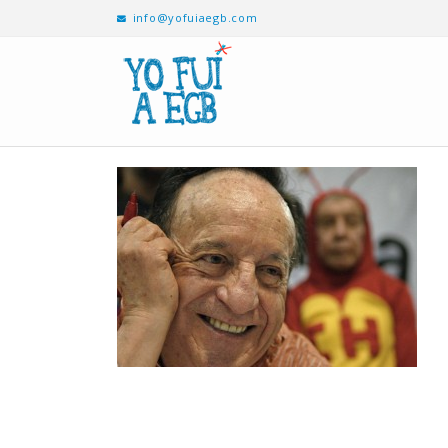
info@yofuiaegb.com