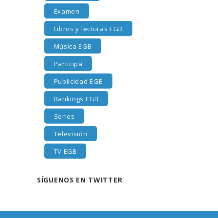
Examen
Libros y lecturas EGB
Música EGB
Participa
Publicidad EGB
Rankings EGB
Series
Televisión
TV EGB
SÍGUENOS EN TWITTER