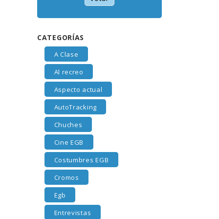
CATEGORÍAS
A Clase
Al recreo
Aspecto actual
AutoTracking
Chuches
Cine EGB
Costumbres EGB
Cromos
Egb
Entrevistas