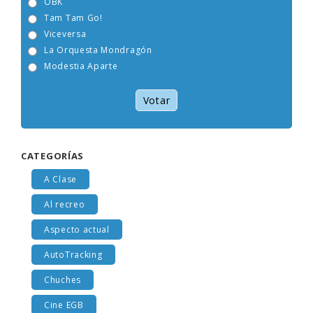
OBK
Tam Tam Go!
Viceversa
La Orquesta Mondragón
Modestia Aparte
Votar
CATEGORÍAS
A Clase
Al recreo
Aspecto actual
AutoTracking
Chuches
Cine EGB