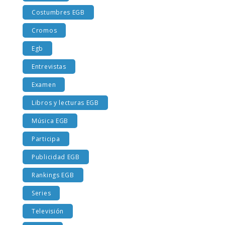
Costumbres EGB
Cromos
Egb
Entrevistas
Examen
Libros y lecturas EGB
Música EGB
Participa
Publicidad EGB
Rankings EGB
Series
Televisión